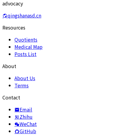
advocacy
qingshanasd.cn
Resources
Quotients
Medical Map
Posts List
About
About Us
Terms
Contact
Email
Zhihu
WeChat
GitHub